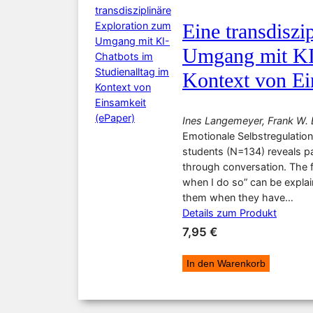
Eine transdiszi
Umgang mit KI-
Kontext von Ei
Ines Langemeyer, Frank W. 
Emotionale Selbstregulation
students (N=134) reveals pa
through conversation. The f
when I do so” can be explain
them when they have…
Details zum Produkt
7,95
€
In den Warenkorb