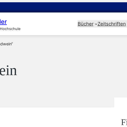
ler
Bücher
Zeitschriften
 Hochschule
ndwein“
ein
F