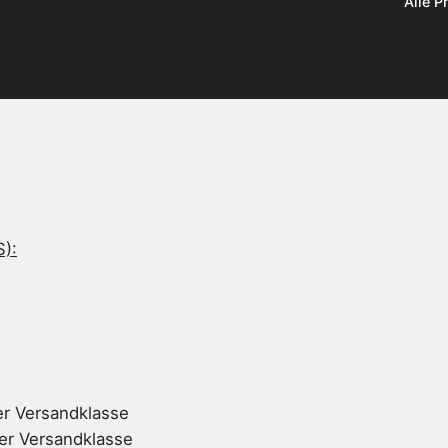
Alle P
S):
er Versandklasse
ser Versandklasse