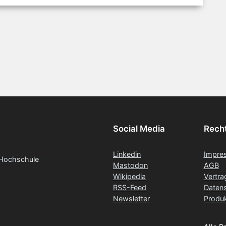
Social Media
Recht
Linkedin
Impre
 Hochschule
Mastodon
AGB
Wikipedia
Vertra
RSS-Feed
Datens
Newsletter
Produk