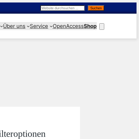
Suchen
Suchen
Über uns
Service
OpenAccess
Shop
ilteroptionen