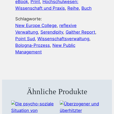
eBook
, 
Print
, 
Hochschulwesen:
g
Wissenschaft und Praxis
, 
Reihe
, 
Buch
e
Schlagworte:
New Europe College
, 
reflexive
Verwaltung
, 
Serendipity
, 
Gaither Report
, 
Point Sud
, 
Wissenschaftsverwaltung
, 
Bologna-Prozess
, 
New Public
Management
Ähnliche Produkte