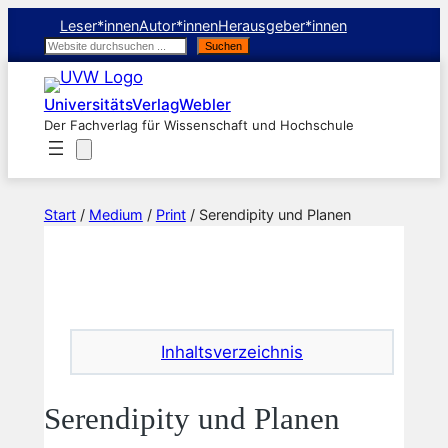
Zum
Leser*innen
Autor*innen
Herausgeber*innen
Inhalt
Suchen
Suchen
springen
UniversitätsVerlagWebler
Der Fachverlag für Wissenschaft und Hochschule
Start
/
Medium
/
Print
/ Serendipity und Planen
Inhaltsverzeichnis
Serendipity und Planen