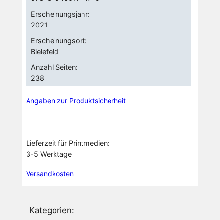
i
Erscheinungsjahr:
p
2021
i
Erscheinungsort:
t
Bielefeld
y
Anzahl Seiten:
u
238
n
d
Angaben zur Produktsicherheit
P
l
a
Lieferzeit für Printmedien:
n
3-5 Werktage
e
Versandkosten
n
M
e
Kategorien:
n