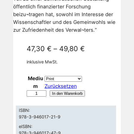
öffentlich finanzierter Forschung
beizu¬tragen hat, sowohl im Interesse der
Wissenschaftler und des Gemeinwohls wie
zur Zufriedenheit des Verwal¬ters.“
47,30
€
–
49,80
€
inklusive MwSt.
Mediu
m
Zurücksetzen
S
In den Warenkorb
e
r
ISBN:
978-3-946017-21-9
e
n
eISBN:
d
978-3-946017-47-9